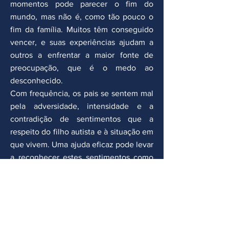
momentos pode parecer o fim do
mundo, mas não é, como tão pouco o
fim da família. Muitos têm conseguido
vencer, e suas experiências ajudam a
outros a enfrentar a maior fonte de
preocupação, que é o medo ao
desconhecido.
Com frequência, os pais se sentem mal
pela adversidade, intensidade e a
contradição de sentimentos que a
respeito do filho autista e à situação em
que vivem. Uma ajuda eficaz pode levar
a reconhecer estes sentimentos como
normais, que outros pais já tiveram e
que não é vergonhoso ou ruim ter essas
reações, nem se é uma má pessoa por
tê-las.
Cada família enfrenta este desafio da